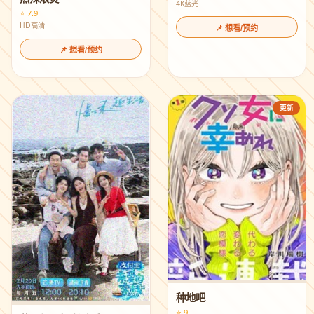
4K蓝光
⭐ 7.9
HD高清
📌 想看/预约
📌 想看/预约
更新
种地吧
⭐ 9