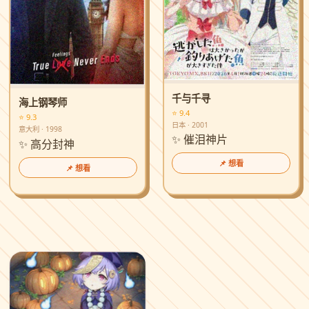
千与千寻
海上钢琴师
⭐ 9.4
⭐ 9.3
日本 · 2001
意大利 · 1998
✨ 催泪神片
✨ 高分封神
📌 想看
📌 想看