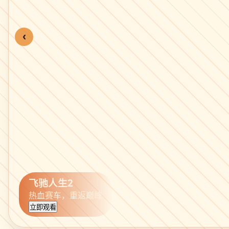
‹
飞驰人生2
热血赛车，重返巅峰
立即观看