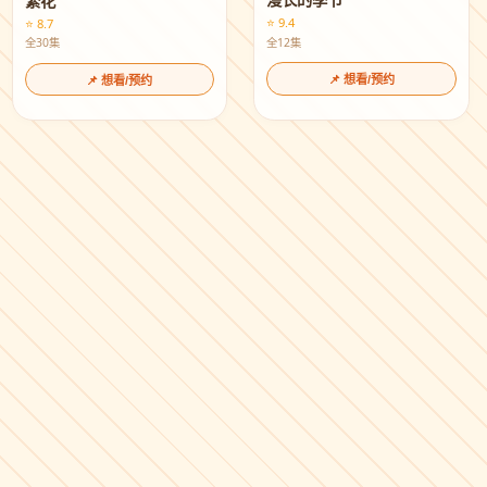
漫长的季节
繁花
⭐ 9.4
⭐ 8.7
全12集
全30集
📌 想看/预约
📌 想看/预约