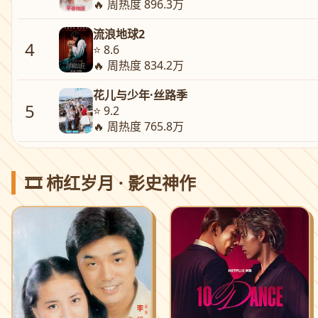
🔥 周热度 896.3万
流浪地球2
4
⭐ 8.6
🔥 周热度 834.2万
花儿与少年·丝路季
5
⭐ 9.2
🔥 周热度 765.8万
🎞️ 柿红岁月 · 影史神作