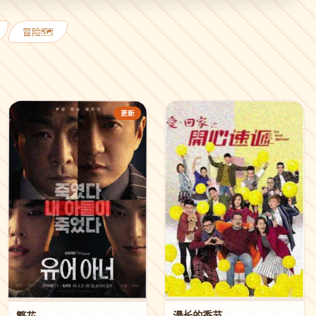
冒险🗺️
更新