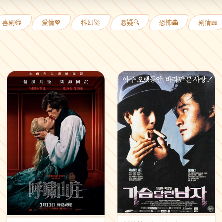
喜剧😋
爱情💖
科幻🚀
悬疑🔍
恐怖👻
剧情📖