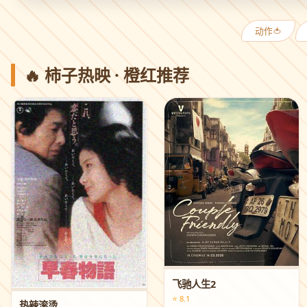
动作🍅
🔥 柿子热映 · 橙红推荐
飞驰人生2
⭐ 8.1
热辣滚烫