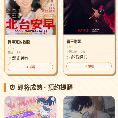
霸王别姬
肖申克的救赎
⭐ 9.6
⭐ 9.7
中国大陆 · 1993
美国 · 1994
✨ 必看经典
✨ 影史神作
📌 想看
📌 想看
⏰ 即将成熟 · 预约提醒