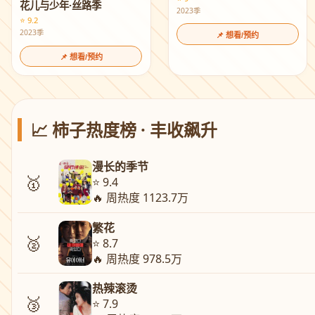
花儿与少年·丝路季
2023季
⭐ 9.2
2023季
📌 想看/预约
📌 想看/预约
📈 柿子热度榜 · 丰收飙升
漫长的季节
🥇
⭐ 9.4
🔥 周热度 1123.7万
繁花
🥈
⭐ 8.7
🔥 周热度 978.5万
热辣滚烫
🥉
⭐ 7.9